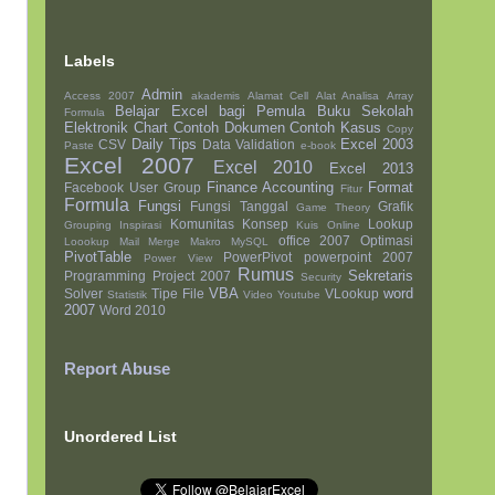
Labels
Admin
Access 2007
akademis
Alamat Cell
Alat Analisa
Array
Belajar Excel bagi Pemula
Buku Sekolah
Formula
Elektronik
Chart
Contoh Dokumen
Contoh Kasus
Copy
Daily Tips
Excel 2003
CSV
Data Validation
Paste
e-book
Excel 2007
Excel 2010
Excel 2013
Finance Accounting
Format
Facebook User Group
Fitur
Formula
Fungsi
Fungsi Tanggal
Grafik
Game Theory
Komunitas
Konsep
Lookup
Grouping
Inspirasi
Kuis Online
office 2007
Optimasi
Loookup
Mail Merge
Makro
MySQL
PivotTable
PowerPivot
powerpoint 2007
Power View
Rumus
Sekretaris
Programming
Project 2007
Security
VBA
word
Solver
Tipe File
VLookup
Statistik
Video Youtube
2007
Word 2010
Report Abuse
Unordered List