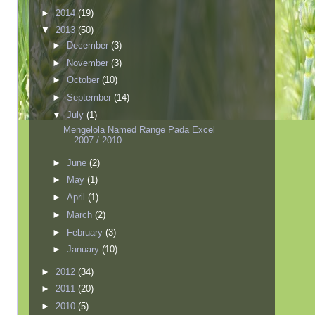
►
2014
(19)
▼
2013
(50)
►
December
(3)
►
November
(3)
►
October
(10)
►
September
(14)
▼
July
(1)
Mengelola Named Range Pada Excel
2007 / 2010
►
June
(2)
►
May
(1)
►
April
(1)
►
March
(2)
►
February
(3)
►
January
(10)
►
2012
(34)
►
2011
(20)
►
2010
(5)