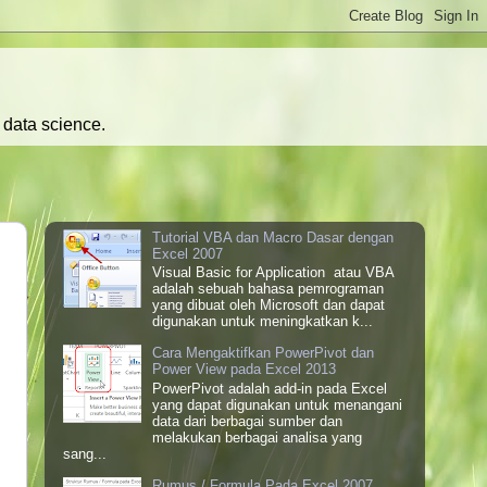
 data science.
Tutorial VBA dan Macro Dasar dengan
Excel 2007
Visual Basic for Application atau VBA
adalah sebuah bahasa pemrograman
yang dibuat oleh Microsoft dan dapat
digunakan untuk meningkatkan k...
Cara Mengaktifkan PowerPivot dan
Power View pada Excel 2013
PowerPivot adalah add-in pada Excel
yang dapat digunakan untuk menangani
data dari berbagai sumber dan
melakukan berbagai analisa yang
sang...
Rumus / Formula Pada Excel 2007