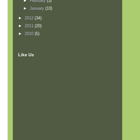
►
February
(3)
►
January
(10)
►
2012
(34)
►
2011
(20)
►
2010
(5)
Like Us