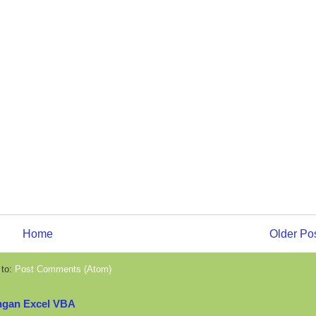
Home
Older Po
 to:
Post Comments (Atom)
ngan Excel VBA