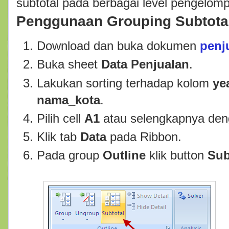
subtotal pada berbagai level pengelom
Penggunaan Grouping Subtota
Download dan buka dokumen
penj
Buka sheet
Data Penjualan
.
Lakukan sorting terhadap kolom
ye
nama_kota
.
Pilih cell
A1
atau selengkapnya de
Klik tab
Data
pada Ribbon.
Pada group
Outline
klik button
Sub